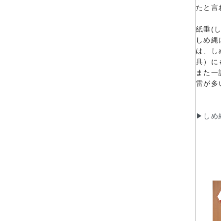
たと言
紙垂(し
しめ縄
は、し
具）に
また一
雷が多
▶しめ