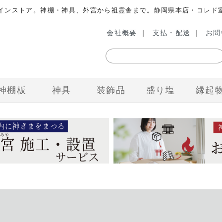
ラインストア。神棚・神具、外宮から祖霊舎まで。静岡県本店・コレド
会社概要
｜
支払・配送
｜
お問
神棚板
神具
装飾品
盛り塩
縁起