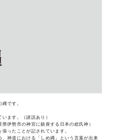
の縄です。
ています。（諸説あり）
重県伊勢市の神宮に鎮座する日本の総氏神）
を張ったことが記されています。
め、神道における「しめ縄」という言葉が出来