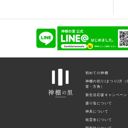
初めての神棚
神棚の祀り(まつり)方（
置・方角）
新生活応援キャンペーン
盛り塩について
神具について
祖霊舎について