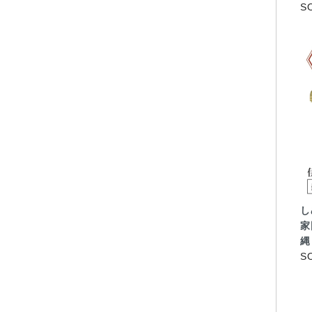
S
し
家
縄
S