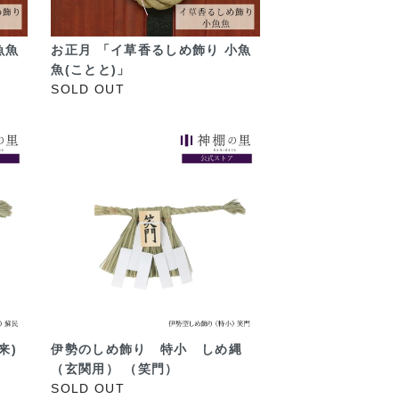
魚魚
お正月 「イ草香るしめ飾り 小魚
魚(ことと)」
SOLD OUT
来)
伊勢のしめ飾り 特小 しめ縄
（玄関用） （笑門）
SOLD OUT