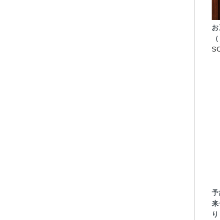
お
（
S
予
来
り