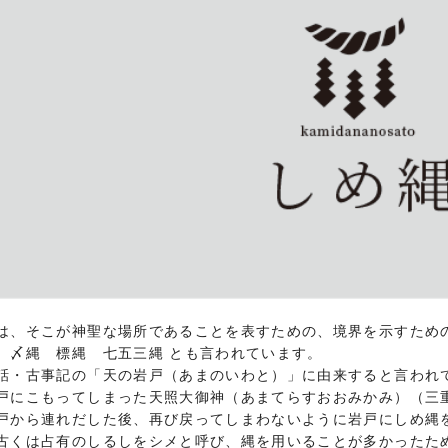
は、そこが神聖な場所であることを表すための、境界を示すため
 〆縄 標縄 七五三縄 とも言われています。
話・古事記の「天の岩戸（あまのいわと）」に由来すると言われ
戸にこもってしまった天照大御神（あまてらすおおみかみ）（三
戸から連れだした後、再び戻ってしまわないように岩戸にしめ縄
古くは占有のしるしをシメと呼び、縄を用いることが多かったた