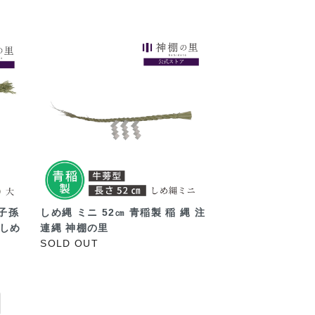
子孫
しめ縄 ミニ 52㎝ 青稲製 稲 縄 注
 しめ
連縄 神棚の里
SOLD OUT