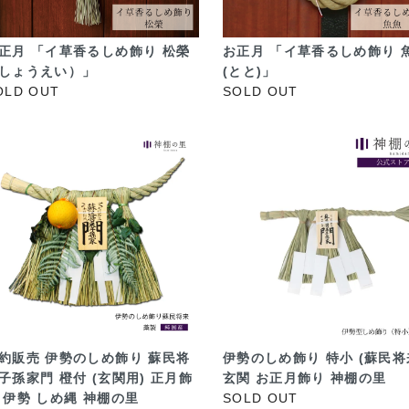
正月 「イ草香るしめ飾り 松榮
お正月 「イ草香るしめ飾り 
しょうえい）」
(とと)」
OLD OUT
SOLD OUT
約販売 伊勢のしめ飾り 蘇民将
伊勢のしめ飾り 特小 (蘇民将
子孫家門 橙付 (玄関用) 正月飾
玄関 お正月飾り 神棚の里
 伊勢 しめ縄 神棚の里
SOLD OUT