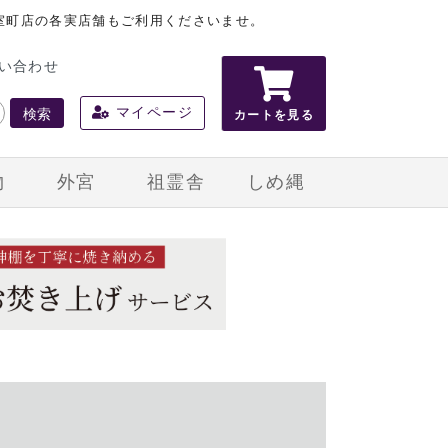
室町店の各実店舗もご利用くださいませ。
い合わせ
検索
マイページ
カートを見る
物
外宮
祖霊舎
しめ縄