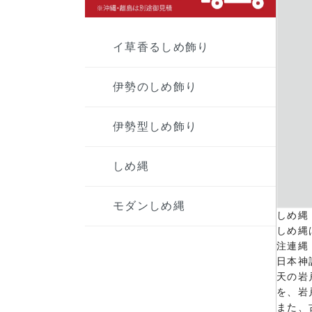
イ草香るしめ飾り
伊勢のしめ飾り
伊勢型しめ飾り
しめ縄
モダンしめ縄
しめ縄
しめ縄
注連縄
日本神
天の岩
を、岩
また、