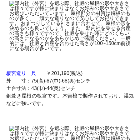
板宮造り 尺
￥201,190(税込)
外 寸：75(高)-67(巾)-68(奥)センチ
土台寸法：43(巾)-44(奥)センチ
銅葺き屋根の板宮です。木曽檜で製作されており、湿気
などに強いです。