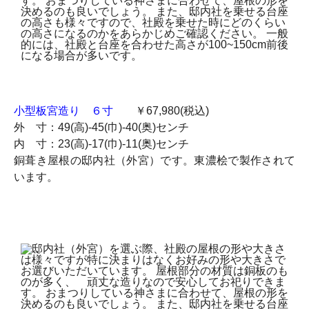
小型板宮造り ６寸
￥67,980(税込)
外 寸：49(高)-45(巾)-40(奥)センチ
内 寸：23(高)-17(巾)-11(奥)センチ
銅葺き屋根の邸内社（外宮）です。東濃桧で製作されて
います。