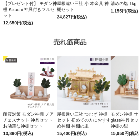
【プレゼント付】 モダン神
屋根違い三社 小 本金具 神
清めの塩 1kg
棚 Kizashi 神具付きフルセ
棚セット
1,155円(税込)
ット
24,827円(税込)
12,650円(税込)
売れ筋商品
耐震対策 モダン神棚 ノア
屋根違い三社 つむぎ 神棚
モダン神棚 サクヤ
チェスナット 神具セット
セット 初めての方におすす
glass神具セ
お洒落な神棚セット
め神棚 神棚の里
神棚の里
13,860円(税込)
15,400円(税込)
15,950円(税込