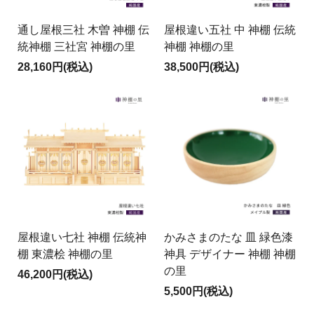
通し屋根三社 木曽 神棚 伝
屋根違い五社 中 神棚 伝統
統神棚 三社宮 神棚の里
神棚 神棚の里
28,160円(税込)
38,500円(税込)
屋根違い七社 神棚 伝統神
かみさまのたな 皿 緑色漆
棚 東濃桧 神棚の里
神具 デザイナー 神棚 神棚
の里
46,200円(税込)
5,500円(税込)