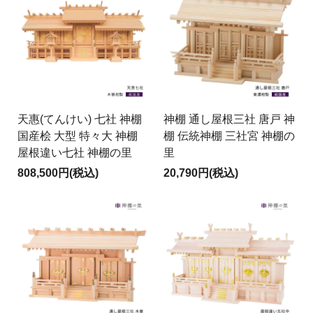
天惠(てんけい) 七社 神棚
神棚 通し屋根三社 唐戸 神
国産桧 大型 特々大 神棚
棚 伝統神棚 三社宮 神棚の
屋根違い七社 神棚の里
里
808,500円(税込)
20,790円(税込)