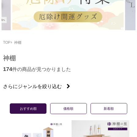
TOP
神棚
神棚
174
件の商品が見つかりました
さらにジャンルを絞り込む
かみさまの線
かみさまのたな
モダン神棚
一社神棚
三社神棚
木曽桧製神棚
五社・七社神棚
箱宮神棚
簡易神棚/お札立て
恵比寿宮/荒神宮
神棚用ケース
おすすめ順
価格順
新着順