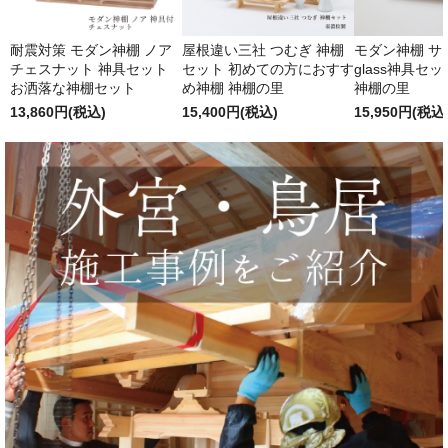
耐震対策 モダン神棚 ノア
屋根違い三社 つむぎ 神棚
モダン神棚 サクヤ
チェスナット 神具セット
セット 初めての方におすす
glass神具セ
お洒落な神棚セット
め神棚 神棚の里
神棚の里
13,860円(税込)
15,400円(税込)
15,950円(税込