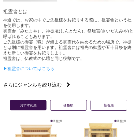
祖霊舎とは
神道では、お家の中でご先祖様をお祀りする際に、祖霊舎という社
を使用します。
御霊舎（みたまや）、神徒壇(しんとだん)、祭壇宮(さいだんみや)と
呼ばれることもあります。
ご先祖様の御霊（魂）が鎮まる御霊代を納めるための場所で、神棚
とは別に祖霊舎を用います。祖霊舎には祖先の御霊や五十日祭を終
えた新しい御霊をお祀りします。
祖霊舎は、仏教式の仏壇と同じ役割です。
▶祖霊舎についてはこちら
さらにジャンルを絞り込む
小型祖霊舎/御霊舎
上置き祖霊舎
台付き大型祖霊舎
御霊/霊璽
祭壇
おすすめ順
価格順
新着順