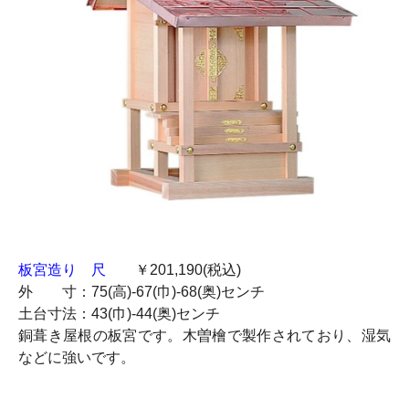
板宮造り 尺
￥201,190(税込)
外 寸：75(高)-67(巾)-68(奥)センチ
土台寸法：43(巾)-44(奥)センチ
銅葺き屋根の板宮です。木曽檜で製作されており、湿気
などに強いです。