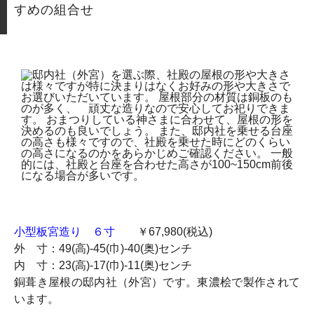
すめの組合せ
小型板宮造り ６寸
￥67,980(税込)
外 寸：49(高)-45(巾)-40(奥)センチ
内 寸：23(高)-17(巾)-11(奥)センチ
銅葺き屋根の邸内社（外宮）です。東濃桧で製作されて
います。