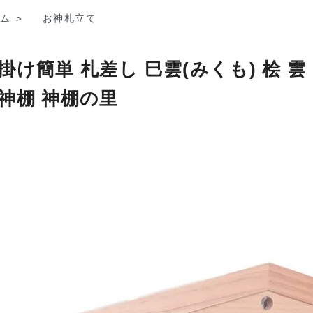
ム
＞
お神札立て
掛け簡単 札差し 巳雲(みくも) 桧 雲
神棚 神棚の里