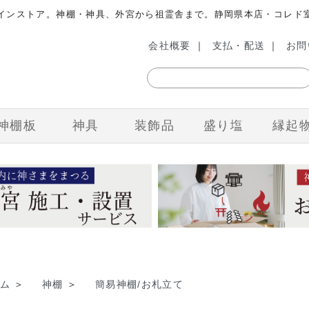
ラインストア。神棚・神具、外宮から祖霊舎まで。静岡県本店・コレド
会社概要
｜
支払・配送
｜
お問
神棚板
神具
装飾品
盛り塩
縁起
ム
＞
神棚
＞
簡易神棚/お札立て