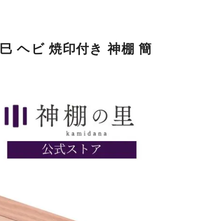
 巳 ヘビ 焼印付き 神棚 簡