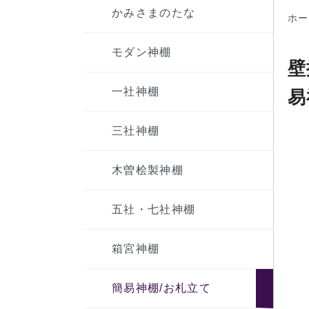
かみさまのたな
ホー
モダン神棚
壁
一社神棚
易
三社神棚
木曽桧製神棚
五社・七社神棚
箱宮神棚
簡易神棚/お札立て