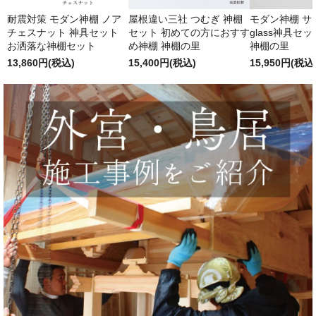
耐震対策 モダン神棚 ノア
屋根違い三社 つむぎ 神棚
モダン神棚 サクヤ
チェスナット 神具セット
セット 初めての方におすす
glass神具セ
お洒落な神棚セット
め神棚 神棚の里
神棚の里
13,860円(税込)
15,400円(税込)
15,950円(税込