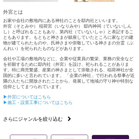
外宮とは
お家や会社の敷地内にある神社のことを邸内社といいます。
外宮（そとみや） 稲荷宮（いなりみや） 邸内神祠（ていないしん
し）と呼ばれることもあり、第内社（ていないしゃ）と表記するこ
ともあります。もともと神さまが鎮座していたところに家などの建
物が建てられたものや、氏神さまや崇敬している神さまの分霊（ぶ
んれい）を祀られたものなどがあります。
会社や工場の敷地内などに、企業や従業員の繁栄、業務の安全など
を祈願するために邸内社（外宮）を設け、祀られることがありま
す。特に商売繁盛、産業の神さまとして崇敬される、稲荷神社が全
国的に多いと言われています。 「企業の神社」で行われる祭事が近
隣の人たちに開放されたことから、発展して地域の守り神や特別な
信仰としてまつられています。
▶外宮についてはこちら
▶施工・設置工事についてはこちら
さらにジャンルを絞り込む
普及型外宮/板宮
八幡宮
流れ屋根
その他外宮
外宮用人工石台座
屋外鳥居
地の神様