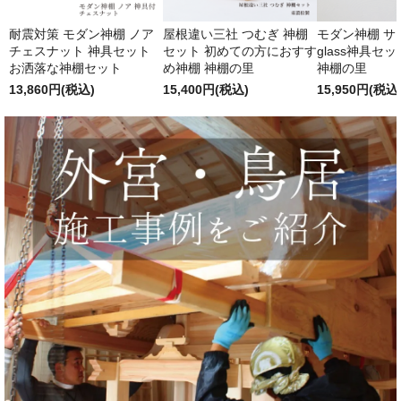
耐震対策 モダン神棚 ノア
屋根違い三社 つむぎ 神棚
モダン神棚 サクヤ
チェスナット 神具セット
セット 初めての方におすす
glass神具セ
お洒落な神棚セット
め神棚 神棚の里
神棚の里
13,860円(税込)
15,400円(税込)
15,950円(税込