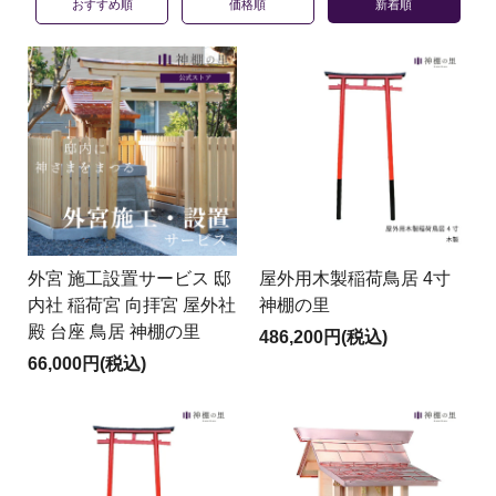
おすすめ順
価格順
新着順
外宮 施工設置サービス 邸
屋外用木製稲荷鳥居 4寸
内社 稲荷宮 向拝宮 屋外社
神棚の里
殿 台座 鳥居 神棚の里
486,200円(税込)
66,000円(税込)