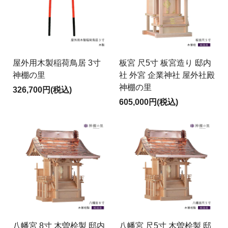
屋外用木製稲荷鳥居 3寸
板宮 尺5寸 板宮造り 邸内
神棚の里
社 外宮 企業神社 屋外社殿
神棚の里
326,700円(税込)
605,000円(税込)
八幡宮 8寸 木曽桧製 邸内
八幡宮 尺5寸 木曽桧製 邸