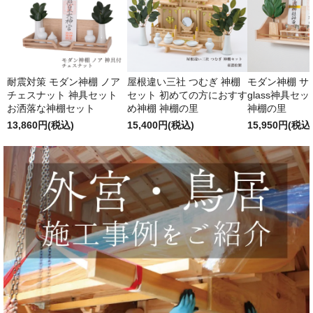
耐震対策 モダン神棚 ノア
屋根違い三社 つむぎ 神棚
モダン神棚 サクヤ
チェスナット 神具セット
セット 初めての方におすす
glass神具セ
お洒落な神棚セット
め神棚 神棚の里
神棚の里
13,860円(税込)
15,400円(税込)
15,950円(税込