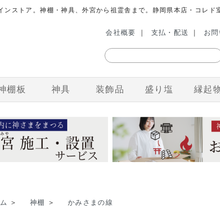
ラインストア。神棚・神具、外宮から祖霊舎まで。静岡県本店・コレド
会社概要
｜
支払・配送
｜
お問
神棚板
神具
装飾品
盛り塩
縁起
ム
＞
神棚
＞
かみさまの線