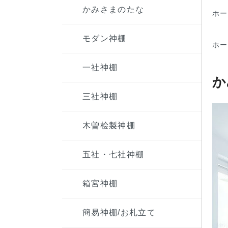
かみさまのたな
ホー
モダン神棚
ホー
一社神棚
か
三社神棚
木曽桧製神棚
五社・七社神棚
箱宮神棚
簡易神棚/お札立て