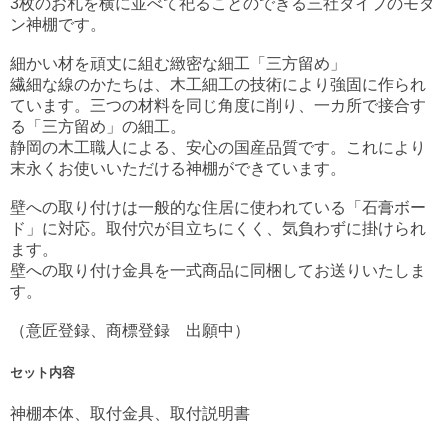
3枚のお札を横に並べて祀ることのできる三社タイプのモダ
ン神棚です。
細かい材を頑丈に組む緻密な細工「三方留め」
繊細な線のかたちは、木工細工の技術により強固に作られ
ています。三つの材料を同じ角度に削り、一カ所で接合す
る「三方留め」の細工。
静岡の木工職人による、安心の国産品質です。これにより
末永くお使いいただける神棚ができています。
壁への取り付けは一般的な住居に使われている「石膏ボー
ド」に対応。取付穴が目立ちにくく、気負わずに掛けられ
ます。
壁への取り付け金具を一式商品に同梱してお送りいたしま
す。
（意匠登録、商標登録 出願中）
セット内容
神棚本体、取付金具、取付説明書