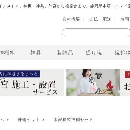
ラインストア。神棚・神具、外宮から祖霊舎まで。静岡県本店・コレド
会社概要
｜
支払・配送
｜
お問
神棚板
神具
装飾品
盛り塩
縁起
ム
＞
神棚セット
＞
木曽桧製神棚セット