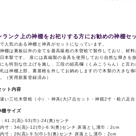
ンランク上の神棚をお祀りする方にお勧めの神棚セ
で人気のある神棚と神具がセットになっています。
神棚は裏板以外の全てを最高級桧の木曽桧で製作しており、材料
日本製です。 扉には真鍮製の金具を使用しており自然な輝きを
にも特別な仕上げを施し、三段の組高欄（くみこうらん）と言わ
札は神棚上部、裏屋根を外してお納めしますので木製の大きな御
。（実用新案登録済み）
セット内容
違い三社木曽桧（小）・神具(大)7点セット・神鏡2寸・桧八足
神棚サイズ
：41.2(高)-53(巾)-24(奥)センチ
内寸：34(高)-12(巾)-6.9(奥)センチ 床落とし溝巾：2cm
内寸：28(高)-9.5(巾)-5(奥)センチ 床落とし溝巾：2cm