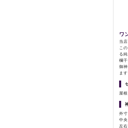
ワ
当店
この
る純
欄干
御神
ます
屋根
外寸
中央
左右