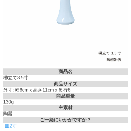
商品名
榊立て3.5寸
商品サイズ
外寸: 幅6cmｘ高さ11cmｘ奥行6
商品重量
130g
主素材
陶器
ご一緒にいかがですか？
皿2寸