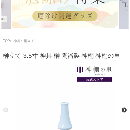
TOP
神具
榊立て
榊立て 3.5寸 神具 榊 陶器製 神棚 神棚の里