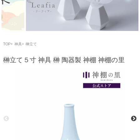
TOP
神具
榊立て
榊立て５寸 神具 榊 陶器製 神棚 神棚の里