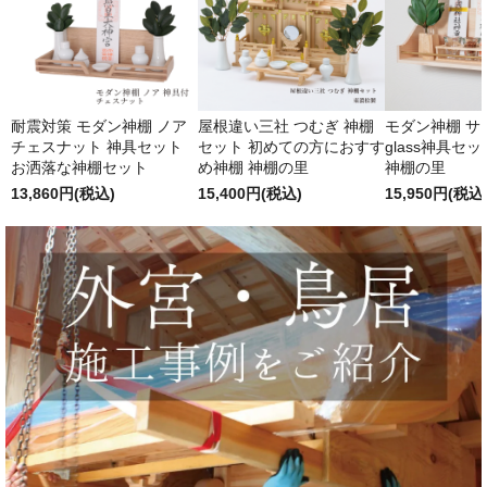
耐震対策 モダン神棚 ノア
屋根違い三社 つむぎ 神棚
モダン神棚 サクヤ
チェスナット 神具セット
セット 初めての方におすす
glass神具セ
お洒落な神棚セット
め神棚 神棚の里
神棚の里
13,860円(税込)
15,400円(税込)
15,950円(税込