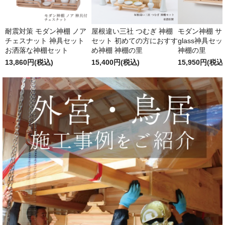
耐震対策 モダン神棚 ノア
屋根違い三社 つむぎ 神棚
モダン神棚 サクヤ
チェスナット 神具セット
セット 初めての方におすす
glass神具セ
お洒落な神棚セット
め神棚 神棚の里
神棚の里
13,860円(税込)
15,400円(税込)
15,950円(税込