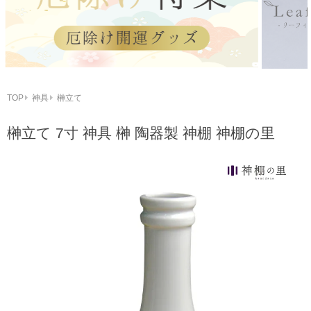
TOP
神具
榊立て
榊立て 7寸 神具 榊 陶器製 神棚 神棚の里