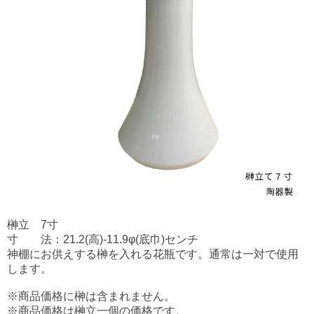
榊立 7寸
寸 法：21.2(高)-11.9φ(底巾)センチ
神棚にお供えする榊を入れる花瓶です。通常は一対で使用
します。
※商品価格に榊は含まれません。
※商品価格は榊立一個の価格です。