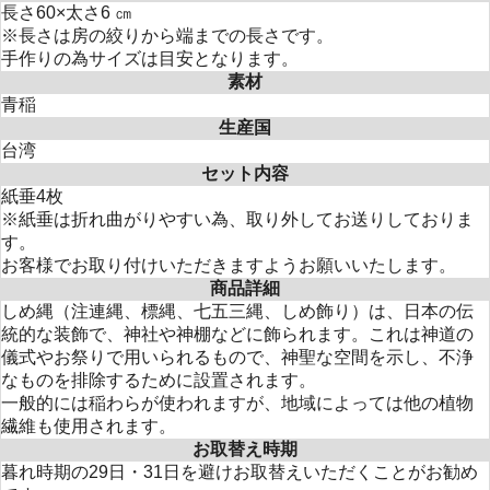
長さ60×太さ6 ㎝
※長さは房の絞りから端までの長さです。
手作りの為サイズは目安となります。
素材
青稲
生産国
台湾
セット内容
紙垂4枚
※紙垂は折れ曲がりやすい為、取り外してお送りしておりま
す。
お客様でお取り付けいただきますようお願いいたします。
商品詳細
しめ縄（注連縄、標縄、七五三縄、しめ飾り）は、日本の伝
統的な装飾で、神社や神棚などに飾られます。これは神道の
儀式やお祭りで用いられるもので、神聖な空間を示し、不浄
なものを排除するために設置されます。
一般的には稲わらが使われますが、地域によっては他の植物
繊維も使用されます。
お取替え時期
暮れ時期の29日・31日を避けお取替えいただくことがお勧め