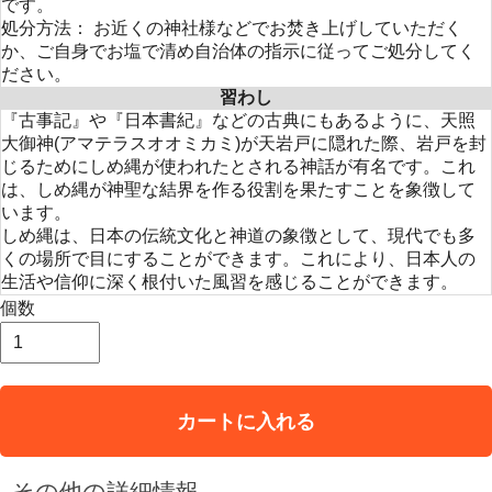
です。
処分方法： お近くの神社様などでお焚き上げしていただく
か、ご自身でお塩で清め自治体の指示に従ってご処分してく
ださい。
習わし
『古事記』や『日本書紀』などの古典にもあるように、天照
大御神(アマテラスオオミカミ)が天岩戸に隠れた際、岩戸を封
じるためにしめ縄が使われたとされる神話が有名です。これ
は、しめ縄が神聖な結界を作る役割を果たすことを象徴して
います。
しめ縄は、日本の伝統文化と神道の象徴として、現代でも多
くの場所で目にすることができます。これにより、日本人の
生活や信仰に深く根付いた風習を感じることができます。
個数
カートに入れる