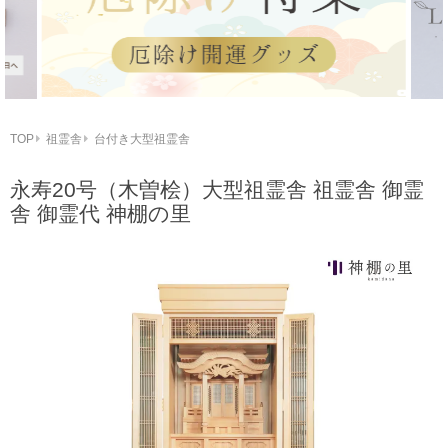
TOP
祖霊舎
台付き大型祖霊舎
永寿20号（木曽桧）大型祖霊舎 祖霊舎 御霊
舎 御霊代 神棚の里