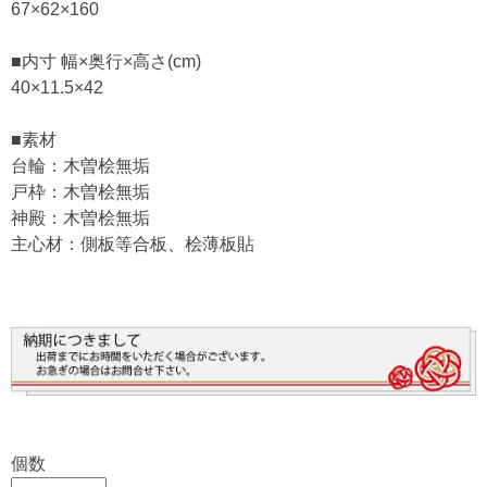
67×62×160
■内寸 幅×奥行×高さ(cm)
40×11.5×42
■素材
台輪：木曽桧無垢
戸枠：木曽桧無垢
神殿：木曽桧無垢
主心材：側板等合板、桧薄板貼
個数