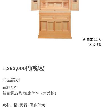
1,353,000円(税込)
商品説明
■商品名
新白雲22号 御簾付き（木曽桧）
■外寸 幅×奥行×高さ(cm)