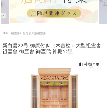
TOP
祖霊舎
台付き大型祖霊舎
新白雲22号 御簾付き（木曽桧）大型祖霊舎
祖霊舎 御霊舎 御霊代 神棚の里