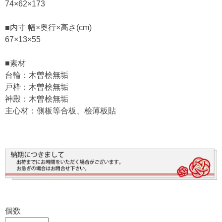
74×62×173
■内寸 幅×奥行×高さ(cm)
67×13×55
■素材
台輪：木曽桧無垢
戸枠：木曽桧無垢
神殿：木曽桧無垢
主心材：側板等合板、桧薄板貼
個数