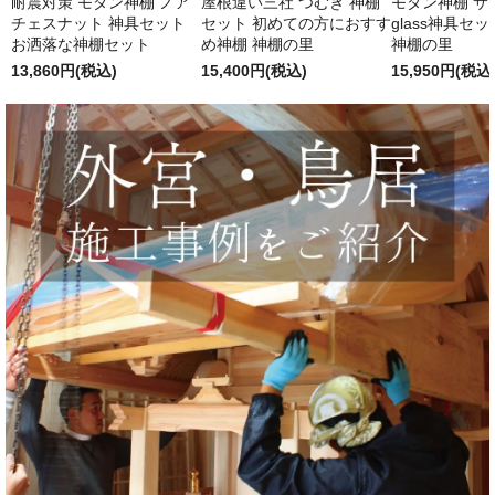
耐震対策 モダン神棚 ノア
屋根違い三社 つむぎ 神棚
モダン神棚 サクヤ
チェスナット 神具セット
セット 初めての方におすす
glass神具セ
お洒落な神棚セット
め神棚 神棚の里
神棚の里
13,860円(税込)
15,400円(税込)
15,950円(税込