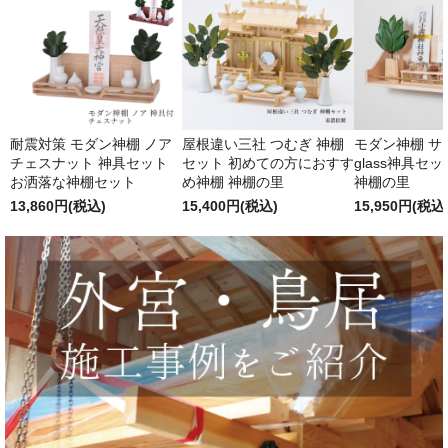
耐震対策 モダン神棚 ノア
屋根違い三社 つむぎ 神棚
モダン神棚 サクヤ
チェスナット 神具セット
セット 初めての方におすす
glass神具セ
お洒落な神棚セット
め神棚 神棚の里
神棚の里
13,860円(税込)
15,400円(税込)
15,950円(税込