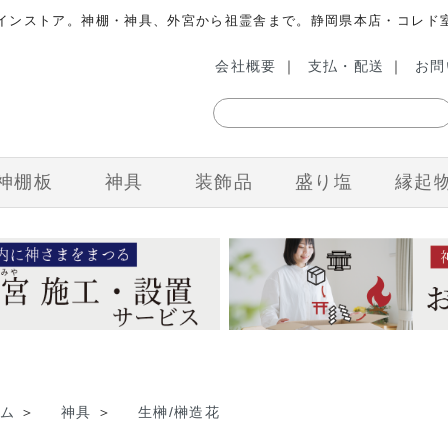
ラインストア。神棚・神具、外宮から祖霊舎まで。静岡県本店・コレド
会社概要
｜
支払・配送
｜
お問
神棚板
神具
装飾品
盛り塩
縁起
ム
＞
神具
＞
生榊/榊造花