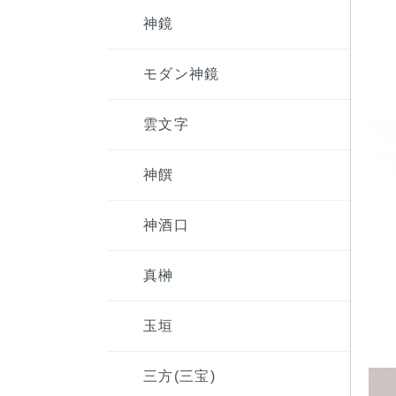
神鏡
モダン神鏡
雲文字
神饌
神酒口
真榊
玉垣
三方(三宝)