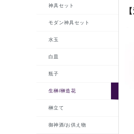
神具セット
【
モダン神具セット
水玉
白皿
瓶子
生榊/榊造花
榊立て
御神酒/お供え物