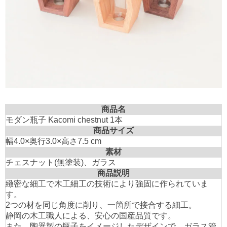
商品名
モダン瓶子 Kacomi chestnut 1本
商品サイズ
幅4.0×奥行3.0×高さ7.5 cm
素材
チェスナット(無塗装)、ガラス
商品説明
緻密な細工で木工細工の技術により強固に作られていま
す。
2つの材を同じ角度に削り、一箇所で接合する細工。
静岡の木工職人による、安心の国産品質です。
また、陶器製の瓶子をイメージしたデザインで、ガラス管