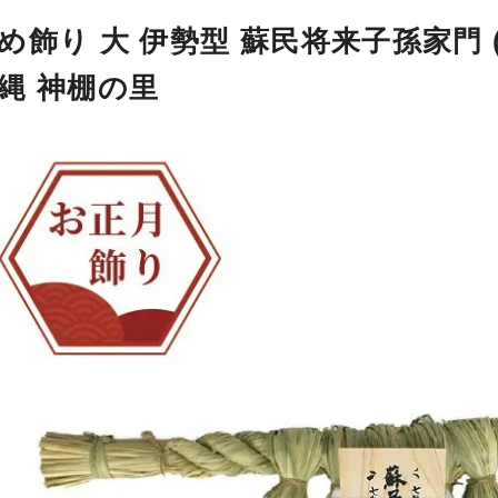
め飾り 大 伊勢型 蘇民将来子孫家門 (
縄 神棚の里