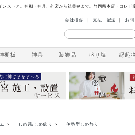
ラインストア。神棚・神具、外宮から祖霊舎まで。静岡県本店・コレド
会社概要
｜
支払・配送
｜
お問
神棚板
神具
装飾品
盛り塩
縁起
ム
＞
しめ縄/しめ飾り
＞
伊勢型しめ飾り