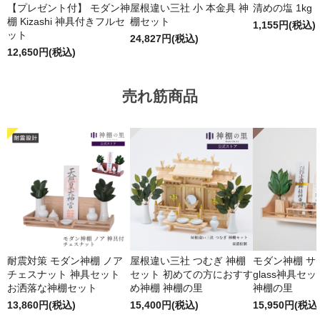
【プレゼント付】 モダン神
屋根違い三社 小 本金具 神
清めの塩 1kg
棚 Kizashi 神具付きフルセ
棚セット
1,155円(税込)
ット
24,827円(税込)
12,650円(税込)
売れ筋商品
耐震対策 モダン神棚 ノア
屋根違い三社 つむぎ 神棚
モダン神棚 サクヤ
チェスナット 神具セット
セット 初めての方におすす
glass神具セ
お洒落な神棚セット
め神棚 神棚の里
神棚の里
13,860円(税込)
15,400円(税込)
15,950円(税込