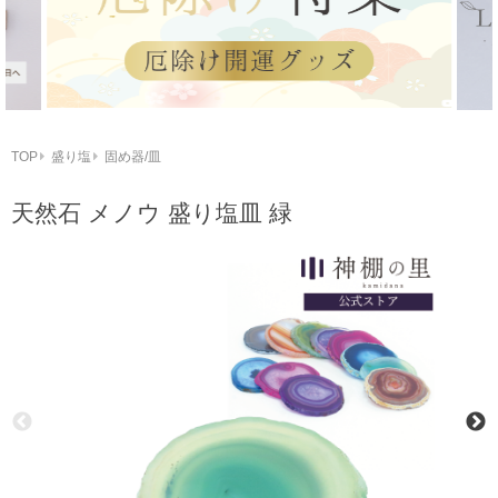
TOP
盛り塩
固め器/皿
天然石 メノウ 盛り塩皿 緑