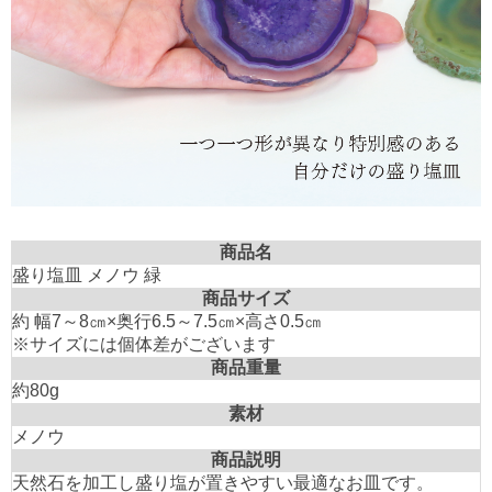
商品名
盛り塩皿 メノウ 緑
商品サイズ
約 幅7～8㎝×奥行6.5～7.5㎝×高さ0.5㎝
※サイズには個体差がございます
商品重量
約80g
素材
メノウ
商品説明
天然石を加工し盛り塩が置きやすい最適なお皿です。