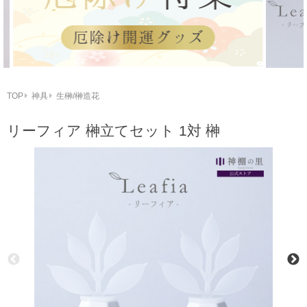
TOP
神具
生榊/榊造花
リーフィア 榊立てセット 1対 榊