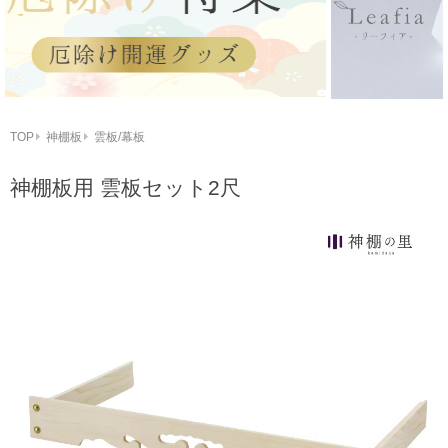
TOP
神棚板
雲板/幕板
神棚板用 雲板セット2尺