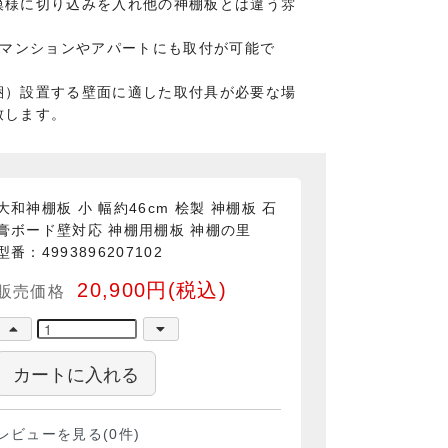
模様に切り込みを入れ他の神棚板とは違う雰
いマンションやアパートにも取付が可能で
梱）設置する壁面に適した取付具が必要な場
致します。
大和神棚板 小 幅約46cm 桧製 神棚板 石
膏ボード壁対応 神棚用棚板 神棚の里
型番：4993896207102
20,900円(税込)
販売価格
カートに入れる
レビューを見る(0件)