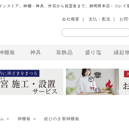
ラインストア。神棚・神具、外宮から祖霊舎まで。静岡県本店・コレド
会社概要
｜
支払・配送
｜
お問
神棚板
神具
装飾品
盛り塩
縁起
ム
＞
神棚板
＞
総ひのき製神棚板