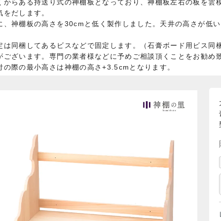
くからある持送り式の神棚板となっており、神棚板左右の板を雲
気をだします。
に、神棚板の高さを30cmと低く製作しました。天井の高さが低
。
定は同梱してあるビスなどで固定します。（石膏ボード用ビス同
がございます。専門の業者様などに予めご相談頂くことをお勧め
付の際の最小高さは神棚の高さ+3.5cmとなります。