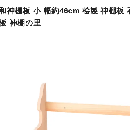
和神棚板 小 幅約46cm 桧製 神棚
板 神棚の里