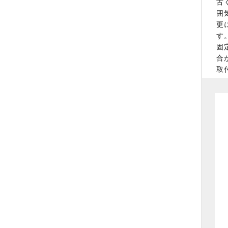
古
囲
更
す
固
合
取