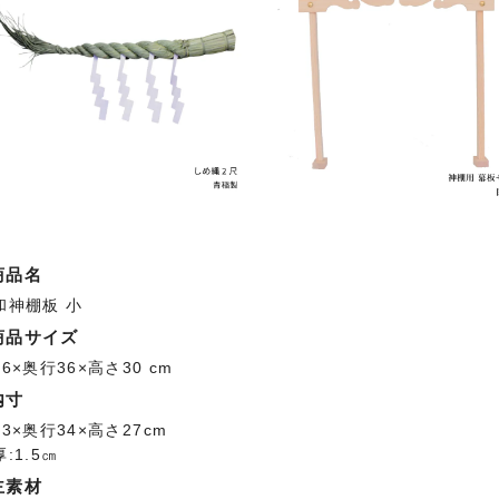
商品名
和神棚板 小
商品サイズ
6×奥行36×高さ30 cm
内寸
43×奥行34×高さ27cm
:1.5㎝
主素材