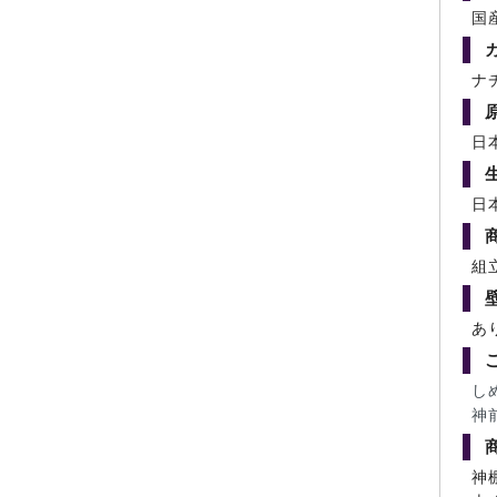
国
ナ
日
日
組
あ
し
神
神