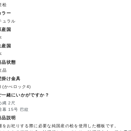
産桧
カラー
チュラル
原産国
本
生産国
本
商品状態
立品
壁掛け金具
り(かべロック4)
ご一緒にいかがですか？
め縄 2尺
前幕 15号 巴紋
商品説明
棚をお祀りする際に必要な純国産の桧を使用した棚板です。