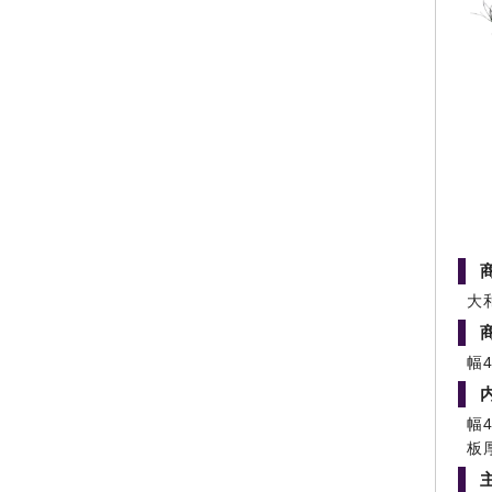
大
幅4
幅
板厚