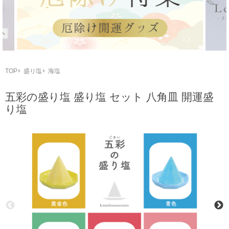
TOP
盛り塩
海塩
五彩の盛り塩 盛り塩 セット 八角皿 開運盛
り塩